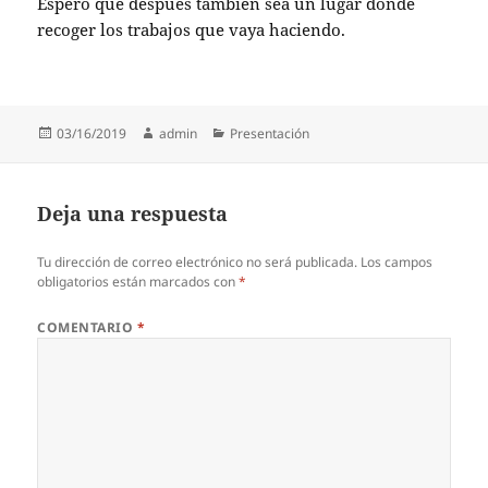
Espero que después también sea un lugar donde
recoger los trabajos que vaya haciendo.
Publicado
Autor
Categorías
03/16/2019
admin
Presentación
el
Deja una respuesta
Tu dirección de correo electrónico no será publicada.
Los campos
obligatorios están marcados con
*
COMENTARIO
*